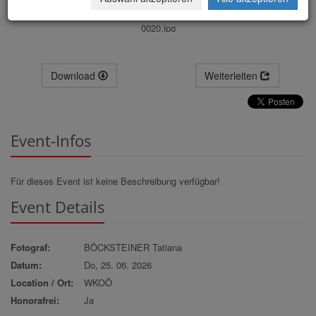
0020.jpg
Download
Weiterleiten
Event-Infos
Für dieses Event ist keine Beschreibung verfügbar!
Event Details
Fotograf:
BÖCKSTEINER Tatiana
Datum:
Do, 25. 06. 2026
Location / Ort:
WKOÖ
Honorafrei:
Ja