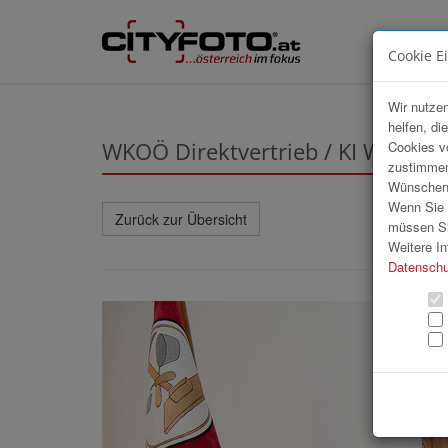
Cookie E
Wir nutzen
helfen, di
WKOÖ Direktvertrieb / KI Worksh
Cookies v
zustimmen
Wünschen S
Wenn Sie u
Zurück zur Übersicht
müssen Si
Weitere In
Datenschu