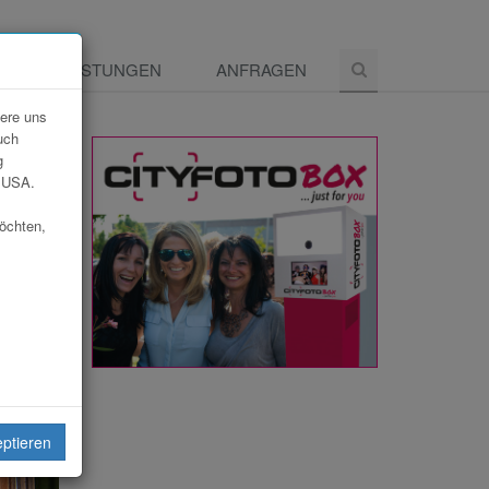
E
LEISTUNGEN
ANFRAGEN
dere uns
uch
g
e USA.
möchten,
eiten
eptieren