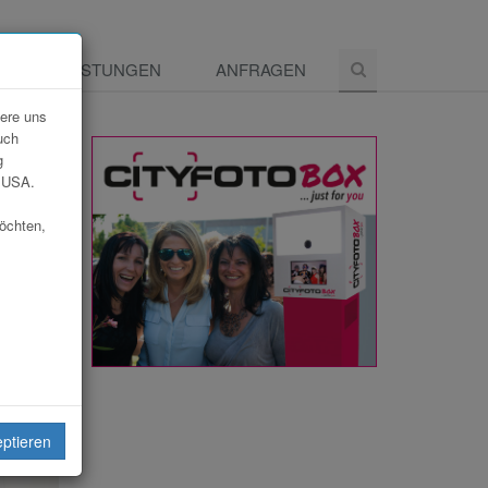
E
LEISTUNGEN
ANFRAGEN
dere uns
uch
g
e USA.
möchten,
eiten
eptieren