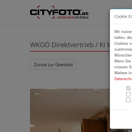
Cookie E
Wir nutzen
helfen, di
WKOÖ Direktvertrieb / KI Worksh
Cookies v
zustimmen
Wünschen S
Wenn Sie u
Zurück zur Übersicht
müssen Si
Weitere In
Datenschu