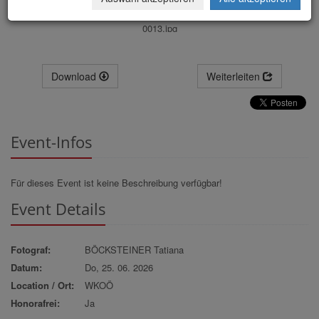
0013.jpg
Download
Weiterleiten
Event-Infos
Für dieses Event ist keine Beschreibung verfügbar!
Event Details
Fotograf:
BÖCKSTEINER Tatiana
Datum:
Do, 25. 06. 2026
Location / Ort:
WKOÖ
Honorafrei:
Ja