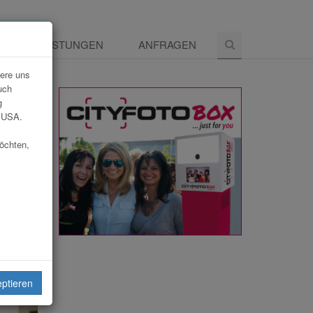
E
LEISTUNGEN
ANFRAGEN
dere uns
uch
g
e USA.
möchten,
eiten
eptieren