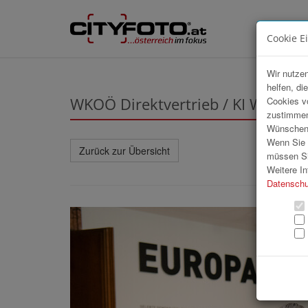
Cookie E
Wir nutzen
helfen, di
WKOÖ Direktvertrieb / KI Worksh
Cookies v
zustimmen
Wünschen S
Wenn Sie u
Zurück zur Übersicht
müssen Si
Weitere In
Datenschu