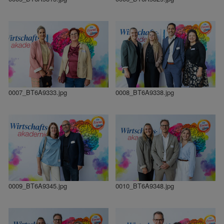
0007_BT6A9333.jpg
0008_BT6A9338.jpg
0009_BT6A9345.jpg
0010_BT6A9348.jpg