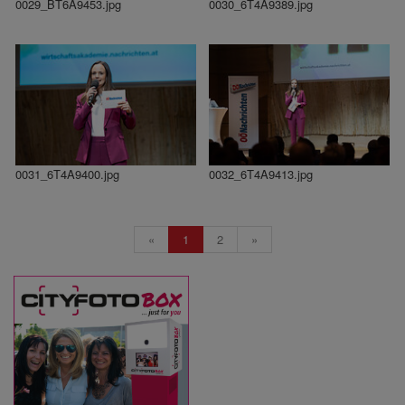
0029_BT6A9453.jpg
0030_6T4A9389.jpg
0031_6T4A9400.jpg
0032_6T4A9413.jpg
«
1
2
»