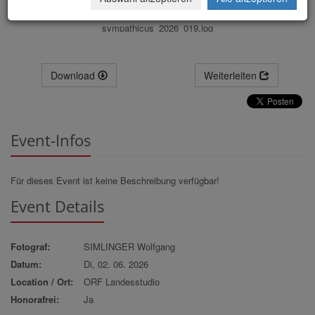
sympathicus_2026_019.jpg
Download
Weiterleiten
Event-Infos
Für dieses Event ist keine Beschreibung verfügbar!
Event Details
Fotograf:
SIMLINGER Wolfgang
Datum:
Di, 02. 06. 2026
Location / Ort:
ORF Landesstudio
Honorafrei:
Ja