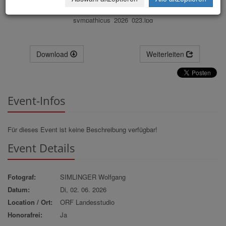
sympathicus_2026_023.jpg
Download
Weiterleiten
Event-Infos
Für dieses Event ist keine Beschreibung verfügbar!
Event Details
Fotograf:
SIMLINGER Wolfgang
Datum:
Di, 02. 06. 2026
Location / Ort:
ORF Landesstudio
Honorafrei:
Ja