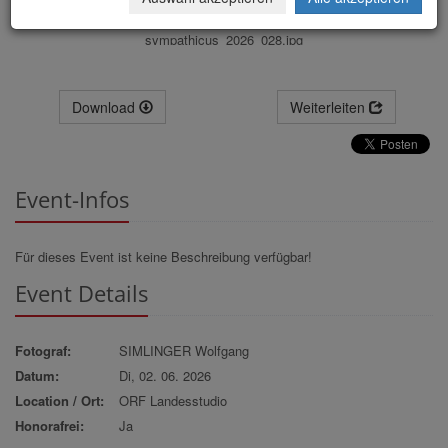
sympathicus_2026_028.jpg
Download
Weiterleiten
Event-Infos
Für dieses Event ist keine Beschreibung verfügbar!
Event Details
Fotograf:
SIMLINGER Wolfgang
Datum:
Di, 02. 06. 2026
Location / Ort:
ORF Landesstudio
Honorafrei:
Ja