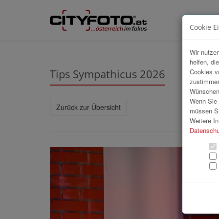
Cookie E
Wir nutzen
helfen, di
Tips Sympathicus 2026
Cookies v
zustimmen
Wünschen S
Wenn Sie u
Zurück zur Übersicht
müssen Si
Weitere In
Datenschu