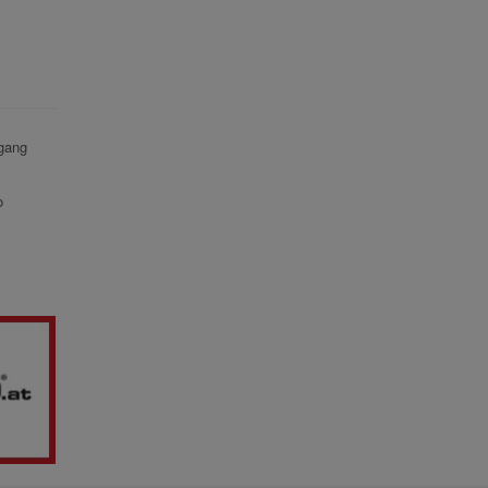
gang
o