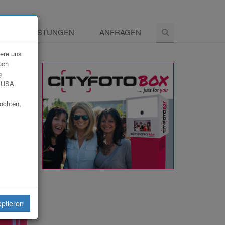
E
LEISTUNGEN
ANFRAGEN
dere uns
uch
g
e USA.
möchten,
eiten
eptieren