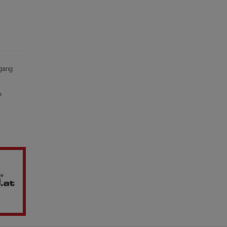
gang
o