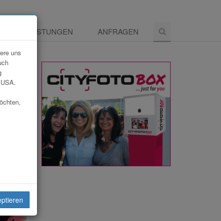
E
LEISTUNGEN
ANFRAGEN
dere uns
uch
g
e USA.
möchten,
eiten
eptieren