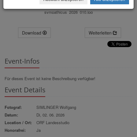
sympathicus_2026_010.jpg
Download
Weiterleiten
Event-Infos
Für dieses Event ist keine Beschreibung verfügbar!
Event Details
Fotograf:
SIMLINGER Wolfgang
Datum:
Di, 02. 06. 2026
Location / Ort:
ORF Landesstudio
Honorafrei:
Ja