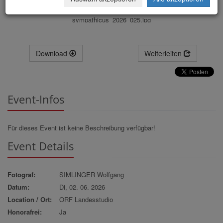
sympathicus_2026_025.jpg
Download
Weiterleiten
Event-Infos
Für dieses Event ist keine Beschreibung verfügbar!
Event Details
Fotograf:
SIMLINGER Wolfgang
Datum:
Di, 02. 06. 2026
Location / Ort:
ORF Landesstudio
Honorafrei:
Ja