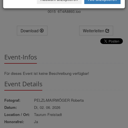
0015_6T4A8893.jpg
Download
Weiterleiten
Event-Infos
Für dieses Event ist keine Beschreibung verfügbar!
Event Details
Fotograf:
PELZL-MAIRWÖGER Roberta
Datum:
Di, 02. 06. 2026
Location / Ort:
Taurum Freistadt
Honorafrei:
Ja