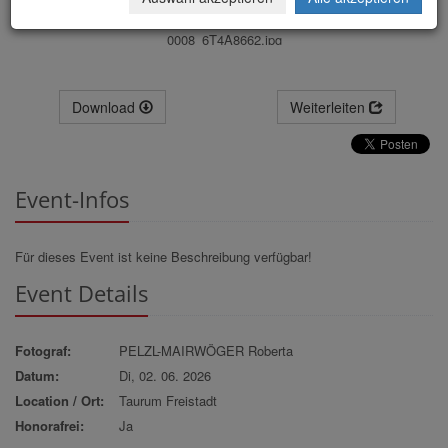
0008_6T4A8662.jpg
Download
Weiterleiten
Event-Infos
Für dieses Event ist keine Beschreibung verfügbar!
Event Details
Fotograf:
PELZL-MAIRWÖGER Roberta
Datum:
Di, 02. 06. 2026
Location / Ort:
Taurum Freistadt
Honorafrei:
Ja