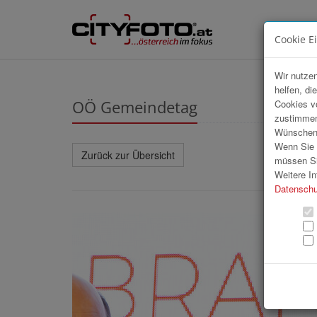
Cookie E
Wir nutzen
helfen, di
OÖ Gemeindetag
Cookies v
zustimmen
Wünschen S
Wenn Sie u
Zurück zur Übersicht
müssen Si
Weitere In
Datenschu