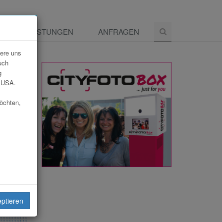
E
LEISTUNGEN
ANFRAGEN
dere uns
uch
g
e USA.
möchten,
eiten
eptieren