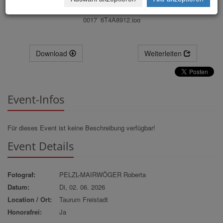
0017_6T4A8912.jpg
Download
Weiterleiten
Event-Infos
Für dieses Event ist keine Beschreibung verfügbar!
Event Details
Fotograf:
PELZL-MAIRWÖGER Roberta
Datum:
Di, 02. 06. 2026
Location / Ort:
Taurum Freistadt
Honorafrei:
Ja