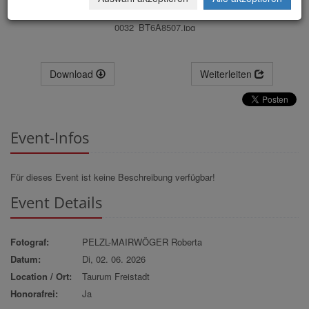
0032_BT6A8507.jpg
Download
Weiterleiten
Event-Infos
Für dieses Event ist keine Beschreibung verfügbar!
Event Details
Fotograf:
PELZL-MAIRWÖGER Roberta
Datum:
Di, 02. 06. 2026
Location / Ort:
Taurum Freistadt
Honorafrei:
Ja