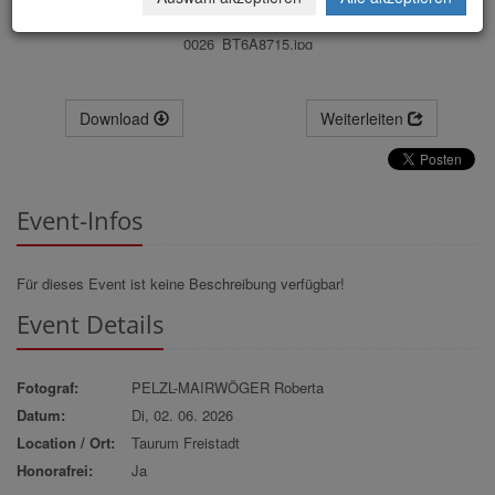
0026_BT6A8715.jpg
Download
Weiterleiten
Event-Infos
Für dieses Event ist keine Beschreibung verfügbar!
Event Details
Fotograf:
PELZL-MAIRWÖGER Roberta
Datum:
Di, 02. 06. 2026
Location / Ort:
Taurum Freistadt
Honorafrei:
Ja