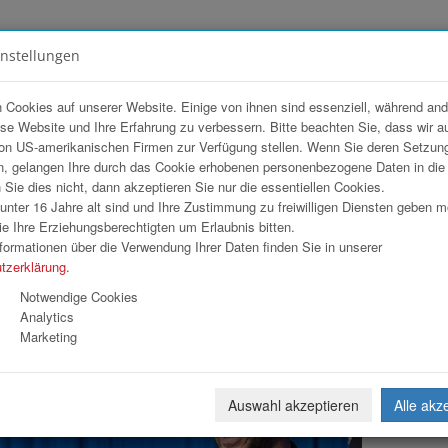
instellungen
FOTOGALERIEN
TEAM
ANGEBOT
 Cookies auf unserer Website. Einige von ihnen sind essenziell, während an
ese Website und Ihre Erfahrung zu verbessern. Bitte beachten Sie, dass wir a
Abend mit Johann Lafer
on US-amerikanischen Firmen zur Verfügung stellen. Wenn Sie deren Setzun
, gelangen Ihre durch das Cookie erhobenen personenbezogene Daten in di
ie dies nicht, dann akzeptieren Sie nur die essentiellen Cookies.
nter 16 Jahre alt sind und Ihre Zustimmung zu freiwilligen Diensten geben 
Download
Weiterl
e Ihre Erziehungsberechtigten um Erlaubnis bitten.
formationen über die Verwendung Ihrer Daten finden Sie in unserer
tzerklärung
.
Notwendige Cookies
Analytics
Marketing
Auswahl akzeptieren
Alle akz