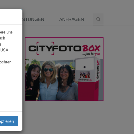
E
LEISTUNGEN
ANFRAGEN
dere uns
uch
g
e USA.
möchten,
eiten
eptieren