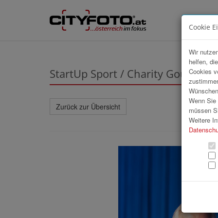
Cookie E
Wir nutzen
helfen, di
StartUp Sport / Charity Gourmet 
Cookies v
zustimmen
Wünschen S
Wenn Sie u
Zurück zur Übersicht
müssen Si
Weitere In
Datenschu