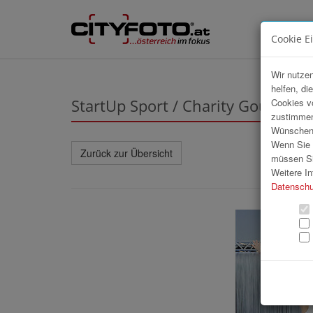
Cookie E
Wir nutzen
helfen, di
StartUp Sport / Charity Gourmet 
Cookies v
zustimmen
Wünschen S
Wenn Sie u
Zurück zur Übersicht
müssen Si
Weitere In
Datenschu