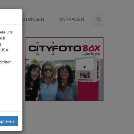
E
LEISTUNGEN
ANFRAGEN
dere uns
uch
g
e USA.
möchten,
eiten
eptieren