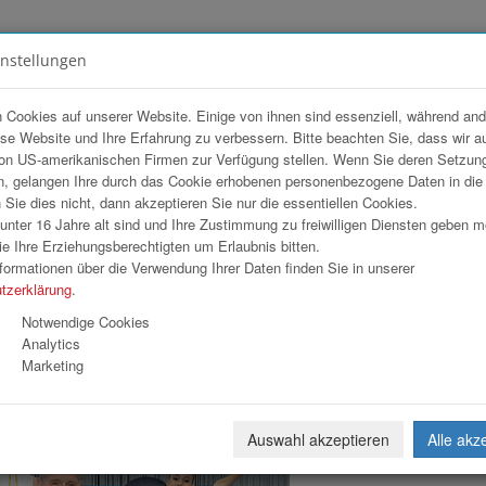
instellungen
FOTOGALERIEN
TEAM
ANGEBOT
 Cookies auf unserer Website. Einige von ihnen sind essenziell, während an
ese Website und Ihre Erfahrung zu verbessern. Bitte beachten Sie, dass wir a
Abend mit Johann Lafer
on US-amerikanischen Firmen zur Verfügung stellen. Wenn Sie deren Setzun
, gelangen Ihre durch das Cookie erhobenen personenbezogene Daten in di
ie dies nicht, dann akzeptieren Sie nur die essentiellen Cookies.
nter 16 Jahre alt sind und Ihre Zustimmung zu freiwilligen Diensten geben 
Download
Weiterl
e Ihre Erziehungsberechtigten um Erlaubnis bitten.
formationen über die Verwendung Ihrer Daten finden Sie in unserer
tzerklärung
.
Notwendige Cookies
Analytics
Marketing
Auswahl akzeptieren
Alle akz