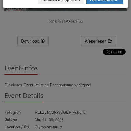
0018_BT6A8036.jpg
Download
Weiterleiten
Event-Infos
Für dieses Event ist keine Beschreibung verfügbar!
Event Details
Fotograf:
PELZL-MAIRWÖGER Roberta
Datum:
Mo, 01. 06. 2026
Location / Ort:
Olympiazentrum