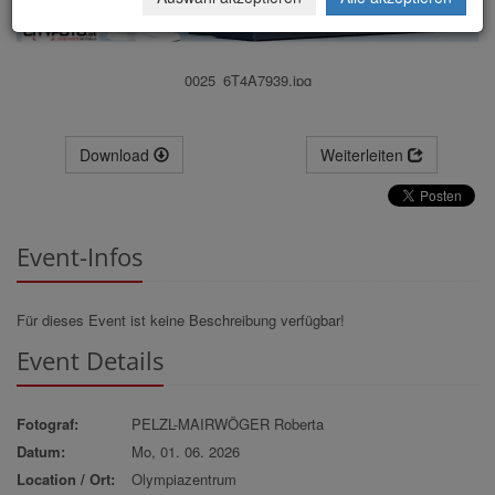
0025_6T4A7939.jpg
Download
Weiterleiten
Event-Infos
Für dieses Event ist keine Beschreibung verfügbar!
Event Details
Fotograf:
PELZL-MAIRWÖGER Roberta
Datum:
Mo, 01. 06. 2026
Location / Ort:
Olympiazentrum