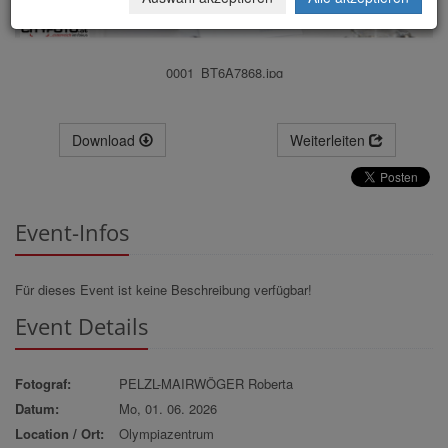
0001_BT6A7868.jpg
Download
Weiterleiten
Event-Infos
Für dieses Event ist keine Beschreibung verfügbar!
Event Details
Fotograf:
PELZL-MAIRWÖGER Roberta
Datum:
Mo, 01. 06. 2026
Location / Ort:
Olympiazentrum