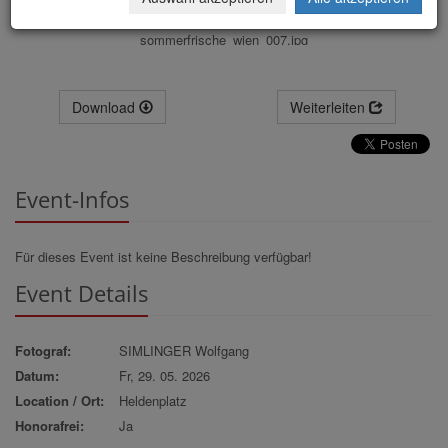
sommerfrische_wien_007.jpg
Download
Weiterleiten
Event-Infos
Für dieses Event ist keine Beschreibung verfügbar!
Event Details
Fotograf:
SIMLINGER Wolfgang
Datum:
Fr, 29. 05. 2026
Location / Ort:
Heldenplatz
Honorafrei:
Ja