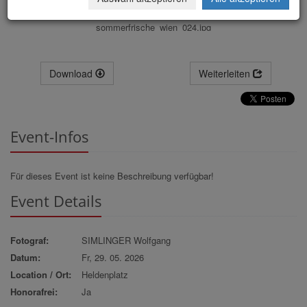
sommerfrische_wien_024.jpg
Download
Weiterleiten
Event-Infos
Für dieses Event ist keine Beschreibung verfügbar!
Event Details
Fotograf:
SIMLINGER Wolfgang
Datum:
Fr, 29. 05. 2026
Location / Ort:
Heldenplatz
Honorafrei:
Ja