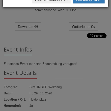
sommerfrische_wien_001.jpg
Download
Weiterleiten
Event-Infos
Für dieses Event ist keine Beschreibung verfügbar!
Event Details
Fotograf:
SIMLINGER Wolfgang
Datum:
Fr, 29. 05. 2026
Location / Ort:
Heldenplatz
Honorafrei:
Ja