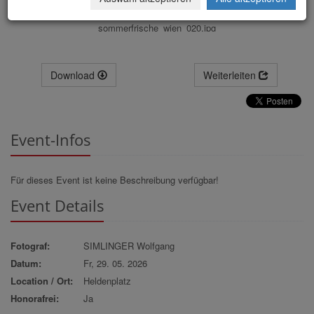
sommerfrische_wien_020.jpg
Download
Weiterleiten
Event-Infos
Für dieses Event ist keine Beschreibung verfügbar!
Event Details
Fotograf:
SIMLINGER Wolfgang
Datum:
Fr, 29. 05. 2026
Location / Ort:
Heldenplatz
Honorafrei:
Ja