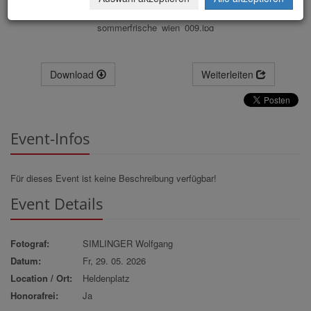
sommerfrische_wien_009.jpg
Download
Weiterleiten
Event-Infos
Für dieses Event ist keine Beschreibung verfügbar!
Event Details
Fotograf:
SIMLINGER Wolfgang
Datum:
Fr, 29. 05. 2026
Location / Ort:
Heldenplatz
Honorafrei:
Ja