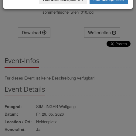
sommerfrische_wien_010.jpg
Download
Weiterleiten
Event-Infos
Für dieses Event ist keine Beschreibung verfügbar!
Event Details
Fotograf:
SIMLINGER Wolfgang
Datum:
Fr, 29. 05. 2026
Location / Ort:
Heldenplatz
Honorafrei:
Ja