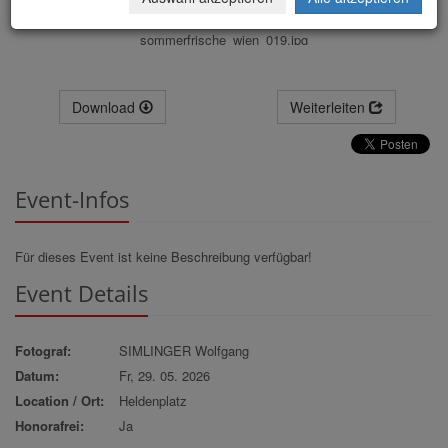
sommerfrische_wien_019.jpg
Download
Weiterleiten
Event-Infos
Für dieses Event ist keine Beschreibung verfügbar!
Event Details
Fotograf:
SIMLINGER Wolfgang
Datum:
Fr, 29. 05. 2026
Location / Ort:
Heldenplatz
Honorafrei:
Ja