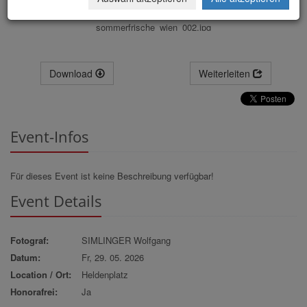
sommerfrische_wien_002.jpg
Download
Weiterleiten
Event-Infos
Für dieses Event ist keine Beschreibung verfügbar!
Event Details
Fotograf:
SIMLINGER Wolfgang
Datum:
Fr, 29. 05. 2026
Location / Ort:
Heldenplatz
Honorafrei:
Ja