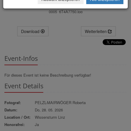
0005_6T4A7750.jpg
Download
Weiterleiten
Event-Infos
Für dieses Event ist keine Beschreibung verfügbar!
Event Details
Fotograf:
PELZL-MAIRWÖGER Roberta
Datum:
Do, 28. 05. 2026
Location / Ort:
Wissensturm Linz
Honorafrei:
Ja