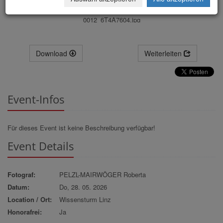
0012_6T4A7604.jpg
Download
Weiterleiten
Event-Infos
Für dieses Event ist keine Beschreibung verfügbar!
Event Details
Fotograf:
PELZL-MAIRWÖGER Roberta
Datum:
Do, 28. 05. 2026
Location / Ort:
Wissensturm Linz
Honorafrei:
Ja