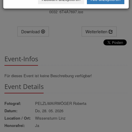
0032_6T4A7697.jpg
Download
Weiterleiten
Event-Infos
Für dieses Event ist keine Beschreibung verfügbar!
Event Details
Fotograf:
PELZL-MAIRWÖGER Roberta
Datum:
Do, 28. 05. 2026
Location / Ort:
Wissensturm Linz
Honorafrei:
Ja