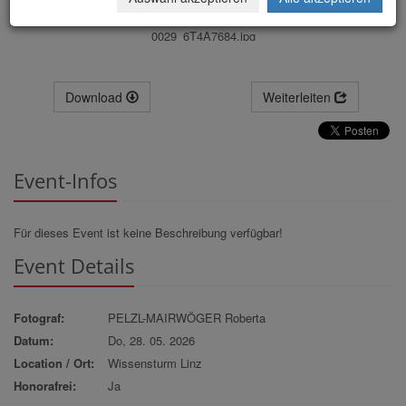
0029_6T4A7684.jpg
Download
Weiterleiten
Event-Infos
Für dieses Event ist keine Beschreibung verfügbar!
Event Details
Fotograf:
PELZL-MAIRWÖGER Roberta
Datum:
Do, 28. 05. 2026
Location / Ort:
Wissensturm Linz
Honorafrei:
Ja