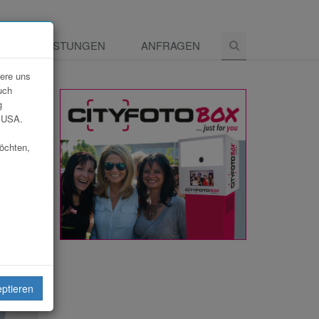
E
LEISTUNGEN
ANFRAGEN
dere uns
uch
g
e USA.
möchten,
eiten
eptieren