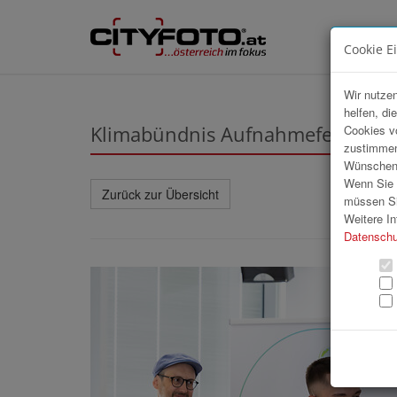
Cookie E
Wir nutzen
helfen, di
Klimabündnis Aufnahmefeier
Cookies v
zustimmen
Wünschen S
Wenn Sie u
Zurück zur Übersicht
müssen Si
Weitere In
Datenschu