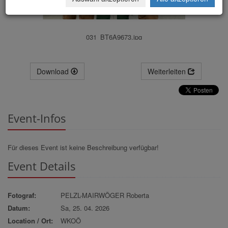
031_BT6A9673.jpg
Download
Weiterleiten
Event-Infos
Für dieses Event ist keine Beschreibung verfügbar!
Event Details
Fotograf:
PELZL-MAIRWÖGER Roberta
Datum:
Sa, 25. 04. 2026
Location / Ort:
WKOÖ