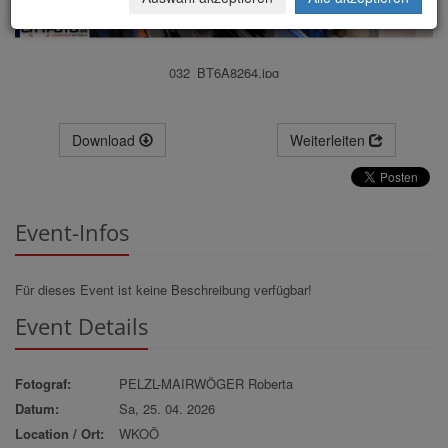
032_BT6A8264.jpg
Download
Weiterleiten
Event-Infos
Für dieses Event ist keine Beschreibung verfügbar!
Event Details
Fotograf:
PELZL-MAIRWÖGER Roberta
Datum:
Sa, 25. 04. 2026
Location / Ort:
WKOÖ