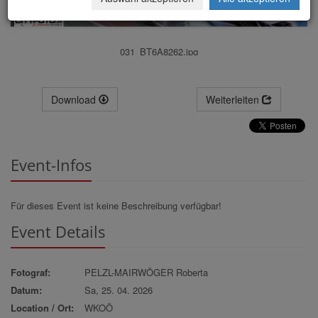
031_BT6A8262.jpg
Download
Weiterleiten
Event-Infos
Für dieses Event ist keine Beschreibung verfügbar!
Event Details
Fotograf:
PELZL-MAIRWÖGER Roberta
Datum:
Sa, 25. 04. 2026
Location / Ort:
WKOÖ