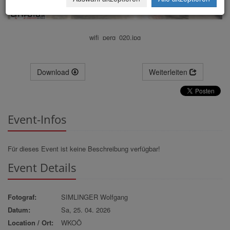
wifi_perg_020.jpg
Download
Weiterleiten
Event-Infos
Für dieses Event ist keine Beschreibung verfügbar!
Event Details
Fotograf:
SIMLINGER Wolfgang
Datum:
Sa, 25. 04. 2026
Location / Ort:
WKOÖ