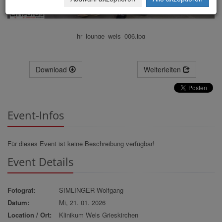
hr_lounge_wels_006.jpg
Download
Weiterleiten
Event-Infos
Für dieses Event ist keine Beschreibung verfügbar!
Event Details
Fotograf:
SIMLINGER Wolfgang
Datum:
Mi, 21. 01. 2026
Location / Ort:
Klinikum Wels Grieskirchen