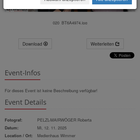
020_BT6A4974.jpg
Download
Weiterleiten
Event-Infos
Für dieses Event ist keine Beschreibung verfügbar!
Event Details
Fotograf:
PELZL-MAIRWÖGER Roberta
Datum:
Mi, 12. 11. 2025
Location / Ort:
Medienhaus Wimmer