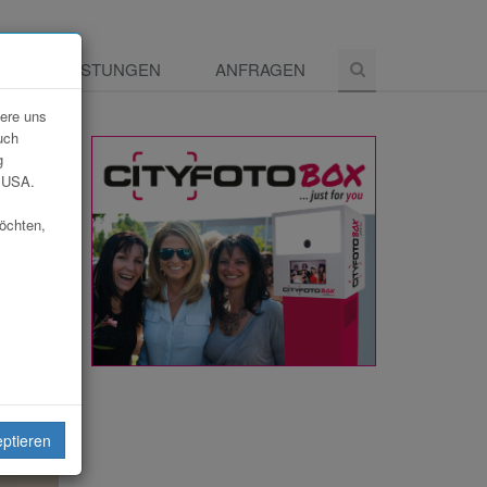
E
LEISTUNGEN
ANFRAGEN
dere uns
uch
g
e USA.
möchten,
eiten
eptieren