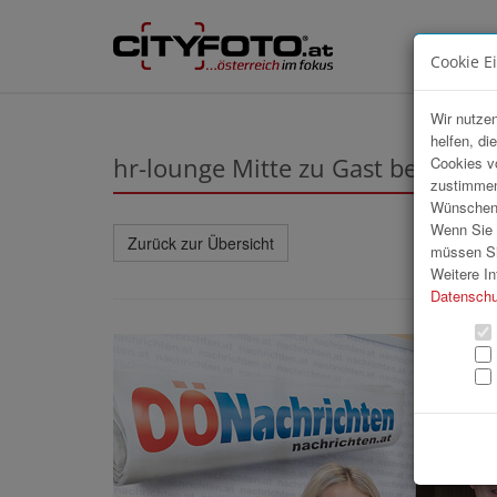
Cookie E
Wir nutzen
helfen, di
hr-lounge Mitte zu Gast bei Me
Cookies v
zustimmen
Wünschen S
Wenn Sie u
Zurück zur Übersicht
müssen Si
Weitere In
Datenschu