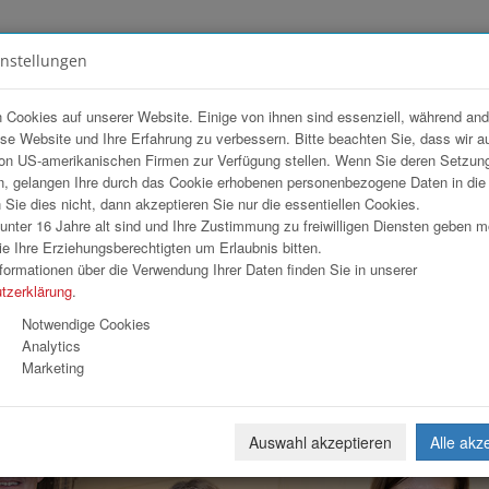
instellungen
FOTOGALERIEN
TEAM
ANGEBOT
 Cookies auf unserer Website. Einige von ihnen sind essenziell, während an
ese Website und Ihre Erfahrung zu verbessern. Bitte beachten Sie, dass wir a
dienhaus Wimmer
on US-amerikanischen Firmen zur Verfügung stellen. Wenn Sie deren Setzun
, gelangen Ihre durch das Cookie erhobenen personenbezogene Daten in di
ie dies nicht, dann akzeptieren Sie nur die essentiellen Cookies.
nter 16 Jahre alt sind und Ihre Zustimmung zu freiwilligen Diensten geben 
Download
Weiterl
e Ihre Erziehungsberechtigten um Erlaubnis bitten.
formationen über die Verwendung Ihrer Daten finden Sie in unserer
tzerklärung
.
Notwendige Cookies
Analytics
Marketing
Auswahl akzeptieren
Alle akz