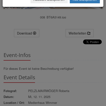
008_BT6A5149.jpg
Download
Weiterleiten
Event-Infos
Für dieses Event ist keine Beschreibung verfügbar!
Event Details
Fotograf:
PELZL-MAIRWÖGER Roberta
Datum:
Mi, 12. 11. 2025
Location / Ort:
Medienhaus Wimmer