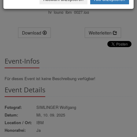
hr_loung_ibm_0027.jpg
Download
Weiterleiten
Event-Infos
Für dieses Event ist keine Beschreibung verfügbar!
Event Details
Fotograf:
SIMLINGER Wolfgang
Datum:
Mi, 10. 09. 2025
Location / Ort:
IBM
Honorafrei:
Ja