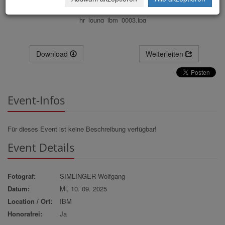
hr_loung_ibm_0003.jpg
Download
Weiterleiten
Event-Infos
Für dieses Event ist keine Beschreibung verfügbar!
Event Details
Fotograf:
SIMLINGER Wolfgang
Datum:
Mi, 10. 09. 2025
Location / Ort:
IBM
Honorafrei:
Ja