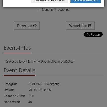
hr_loung_ibm_0020.jpg
Download
Weiterleiten
Event-Infos
Für dieses Event ist keine Beschreibung verfügbar!
Event Details
Fotograf:
SIMLINGER Wolfgang
Datum:
Mi, 10. 09. 2025
Location / Ort:
IBM
Honorafrei:
Ja