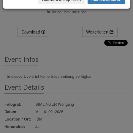
hr_loung_ibm_0012.jpg
Download
Weiterleiten
Event-Infos
Für dieses Event ist keine Beschreibung verfügbar!
Event Details
Fotograf:
SIMLINGER Wolfgang
Datum:
Mi, 10. 09. 2025
Location / Ort:
IBM
Honorafrei:
Ja