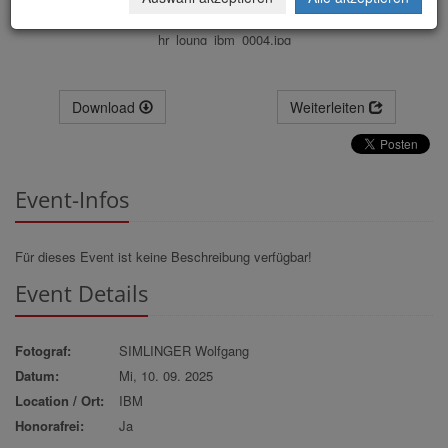
hr_loung_ibm_0004.jpg
Download
Weiterleiten
Event-Infos
Für dieses Event ist keine Beschreibung verfügbar!
Event Details
Fotograf:
SIMLINGER Wolfgang
Datum:
Mi, 10. 09. 2025
Location / Ort:
IBM
Honorafrei:
Ja